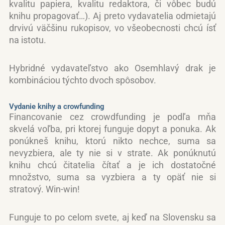
kvalitu papiera, kvalitu redaktora, či vôbec budú
knihu propagovať…). Aj preto vydavatelia odmietajú
drvivú väčšinu rukopisov, vo všeobecnosti chcú ísť
na istotu.
Hybridné vydavateľstvo ako Osemhlavý drak je
kombináciou týchto dvoch spôsobov.
Vydanie knihy a crowfunding
Financovanie cez crowdfunding je podľa mňa
skvelá voľba, pri ktorej funguje dopyt a ponuka. Ak
ponúkneš knihu, ktorú nikto nechce, suma sa
nevyzbiera, ale ty nie si v strate. Ak ponúknutú
knihu chcú čitatelia čítať a je ich dostatočné
množstvo, suma sa vyzbiera a ty opäť nie si
stratový. Win-win!
Funguje to po celom svete, aj keď na Slovensku sa