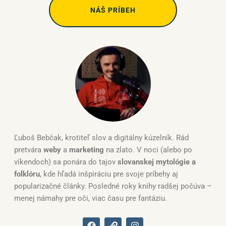
NÁŠ PRÍBEH
Ľuboš Bebčak, krotiteľ slov a digitálny kúzelník. Rád
pretvára
weby
a
marketing
na zlato. V noci (alebo po
víkendoch) sa ponára do tajov
slovanskej mytológie a
folklóru
, kde hľadá inšpiráciu pre svoje príbehy aj
popularizačné články. Posledné roky knihy radšej počúva –
menej námahy pre oči, viac času pre fantáziu.
F
L
I