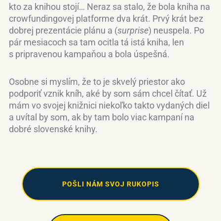
kto za knihou stojí… Neraz sa stalo, že bola kniha na
crowfundingovej platforme dva krát. Prvý krát bez
dobrej prezentácie plánu a (
surprise
) neuspela. Po
pár mesiacoch sa tam ocitla tá istá kniha, len
s pripravenou kampaňou a bola úspešná.
Osobne si myslím, že to je skvelý priestor ako
podporiť vznik kníh, aké by som sám chcel čítať. Už
mám vo svojej knižnici niekoľko takto vydaných diel
a uvítal by som, ak by tam bolo viac kampaní na
dobré slovenské knihy.
POŠLI NÁM SVOJ RUKOPIS