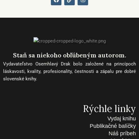
a
i
n
c
n
s
e
k
t
b
a
o
g
o
r
k
a
m
Staň sa niekoho obľúbeným autorom.
Vydavateľstvo Osemhlavý Drak bolo založené na princípoch
láskavosti, kvality, profesionality, čestnosti a zápalu pre dobré
slovenské knihy.
Rýchle linky
Vydaj knihu
Publikačné balíčky
Náš príbeh