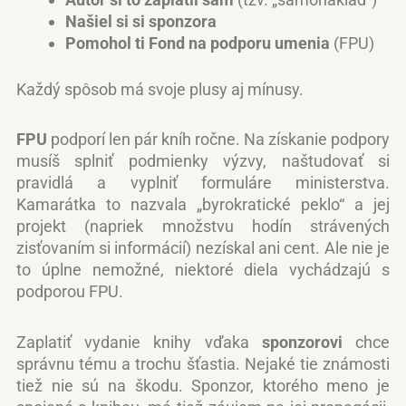
Našiel si si sponzora
Pomohol ti Fond na podporu umenia
(FPU)
Každý spôsob má svoje plusy aj mínusy.
FPU
podporí len pár kníh ročne. Na získanie podpory
musíš splniť podmienky výzvy, naštudovať si
pravidlá a vyplniť formuláre ministerstva.
Kamarátka to nazvala „byrokratické peklo“ a jej
projekt (napriek množstvu hodín strávených
zisťovaním si informácií) nezískal ani cent. Ale nie je
to úplne nemožné, niektoré diela vychádzajú s
podporou FPU.
Zaplatiť vydanie knihy vďaka
sponzorovi
chce
správnu tému a trochu šťastia. Nejaké tie známosti
tiež nie sú na škodu. Sponzor, ktorého meno je