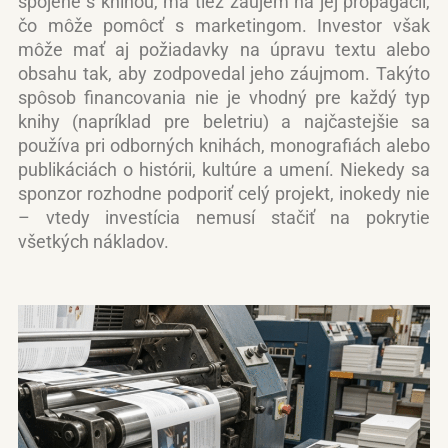
spojené s knihou, má tiež záujem na jej propagácii,
čo môže pomôcť s marketingom. Investor však
môže mať aj požiadavky na úpravu textu alebo
obsahu tak, aby zodpovedal jeho záujmom. Takýto
spôsob financovania nie je vhodný pre každý typ
knihy (napríklad pre beletriu) a najčastejšie sa
používa pri odborných knihách, monografiách alebo
publikáciách o histórii, kultúre a umení. Niekedy sa
sponzor rozhodne podporiť celý projekt, inokedy nie
– vtedy investícia nemusí stačiť na pokrytie
všetkých nákladov.