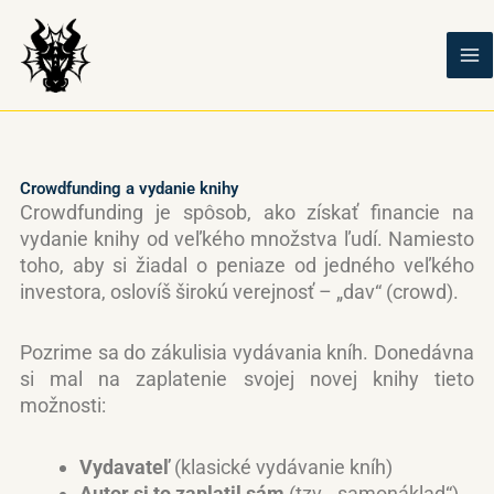
Preskočiť
na
obsah
Crowdfunding a vydanie knihy
Crowdfunding je spôsob, ako získať financie na
vydanie knihy od veľkého množstva ľudí. Namiesto
toho, aby si žiadal o peniaze od jedného veľkého
investora, oslovíš širokú verejnosť – „dav“ (crowd).
Pozrime sa do zákulisia vydávania kníh. Donedávna
si mal na zaplatenie svojej novej knihy tieto
možnosti:
Vydavateľ
(klasické vydávanie kníh)
Autor si to zaplatil sám
(tzv. „samonáklad“)