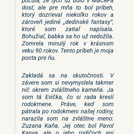
počula, že tých už bolo v MaCeFa
dosť, ale pre mňa to bol príbeh,
ktorý dozrieval niekoľko rokov a
zároveň jediné „dedinské fantasy“,
ktoré som zatiaľ napísala.
Bohužiaľ, babka sa ho už nedožila.
Zomrela minulý rok v krásnom
veku 90 rokov. Tento príbeh je moja
pocta pre ňu.
Zakladá sa na skutočnosti. V
závere som si nevymyslela takmer
nič okrem zvláštneho kameňa. Ja
som tá Evička, čo si rada kreslí
rodokmene. Práve, keď som
pátrala po rodokmeni našej rodiny,
narazila som na zvláštne meno:
Zuzana Kaňa. Jej otec bol Pavol
Kanya, ale o jeho rodičoch ani