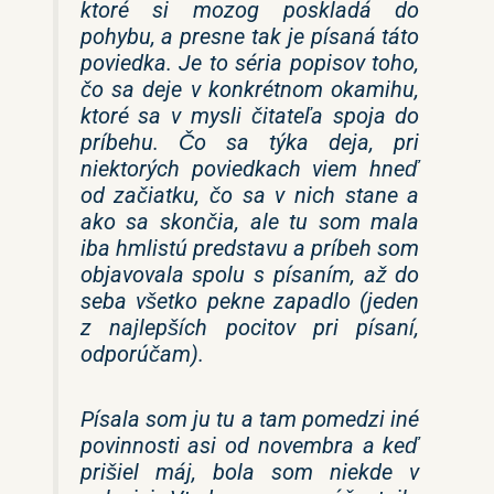
ktoré si mozog poskladá do
pohybu, a presne tak je písaná táto
poviedka. Je to séria popisov toho,
čo sa deje v konkrétnom okamihu,
ktoré sa v mysli čitateľa spoja do
príbehu. Čo sa týka deja, pri
niektorých poviedkach viem hneď
od začiatku, čo sa v nich stane a
ako sa skončia, ale tu som mala
iba hmlistú predstavu a príbeh som
objavovala spolu s písaním, až do
seba všetko pekne zapadlo (jeden
z najlepších pocitov pri písaní,
odporúčam).
Písala som ju tu a tam pomedzi iné
povinnosti asi od novembra a keď
prišiel máj, bola som niekde v