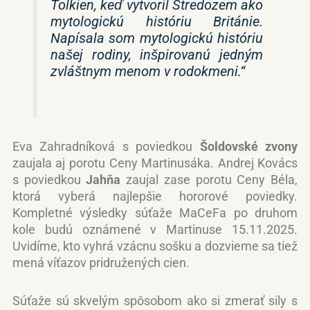
Tolkien, keď vytvoril Stredozem ako
mytologickú históriu Británie.
Napísala som mytologickú históriu
našej rodiny, inšpirovanú jedným
zvláštnym menom v rodokmeni.“
Eva Zahradníková s poviedkou
Šoldovské zvony
zaujala aj porotu Ceny Martinusáka. Andrej Kovács
s poviedkou
Jahňa
zaujal zase porotu Ceny Béla,
ktorá vyberá najlepšie hororové poviedky.
Kompletné výsledky súťaže MaCeFa po druhom
kole budú oznámené v Martinuse 15.11.2025.
Uvidíme, kto vyhrá vzácnu sošku a dozvieme sa tiež
mená víťazov pridružených cien.
Súťaže sú skvelým spôsobom ako si zmerať sily s