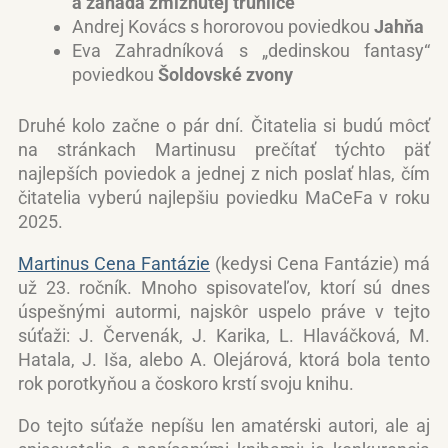
a záhada zmiznutej truhlice
Andrej Kovács s hororovou poviedkou
Jahňa
Eva Zahradníková s „dedinskou fantasy“
poviedkou
Šoldovské zvony
Druhé kolo začne o pár dní. Čitatelia si budú môcť
na stránkach Martinusu prečítať týchto päť
najlepších poviedok a jednej z nich poslať hlas, čím
čitatelia vyberú najlepšiu poviedku MaCeFa v roku
2025.
Martinus Cena Fantázie
(kedysi Cena Fantázie) má
už 23. ročník. Mnoho spisovateľov, ktorí sú dnes
úspešnými autormi, najskôr uspelo práve v tejto
súťaži: J. Červenák, J. Karika, L. Hlaváčková, M.
Hatala, J. Iša, alebo A. Olejárová, ktorá bola tento
rok porotkyňou a čoskoro krstí svoju knihu.
Do tejto súťaže nepíšu len amatérski autori, ale aj