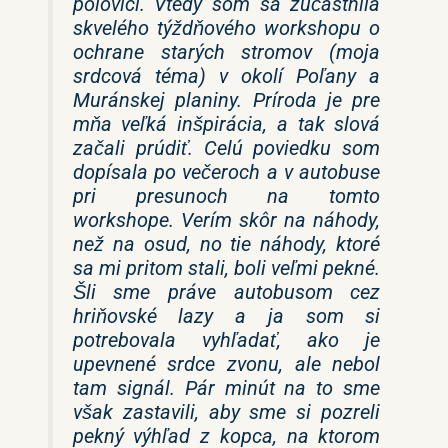
polovici. Vtedy som sa zúčastnila
skvelého týždňového workshopu o
ochrane starých stromov (moja
srdcová téma) v okolí Poľany a
Muránskej planiny. Príroda je pre
mňa veľká inšpirácia, a tak slová
začali prúdiť. Celú poviedku som
dopísala po večeroch a v autobuse
pri presunoch na tomto
workshope. Verím skôr na náhody,
než na osud, no tie náhody, ktoré
sa mi pritom stali, boli veľmi pekné.
Šli sme práve autobusom cez
hriňovské lazy a ja som si
potrebovala vyhľadať, ako je
upevnené srdce zvonu, ale nebol
tam signál. Pár minút na to sme
však zastavili, aby sme si pozreli
pekný výhľad z kopca, na ktorom