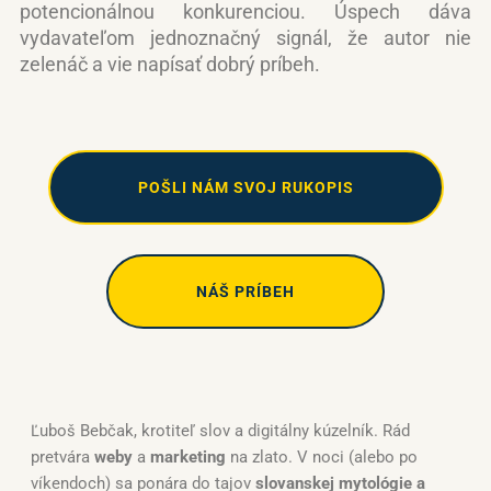
potencionálnou konkurenciou. Úspech dáva
vydavateľom jednoznačný signál, že autor nie
zelenáč a vie napísať dobrý príbeh.
POŠLI NÁM SVOJ RUKOPIS
NÁŠ PRÍBEH
Ľuboš Bebčak, krotiteľ slov a digitálny kúzelník. Rád
pretvára
weby
a
marketing
na zlato. V noci (alebo po
víkendoch) sa ponára do tajov
slovanskej mytológie a