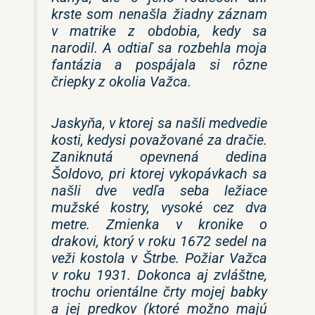
krste som nenašla žiadny záznam
v matrike z obdobia, kedy sa
narodil. A odtiaľ sa rozbehla moja
fantázia a pospájala si rôzne
čriepky z okolia Važca.
Jaskyňa, v ktorej sa našli medvedie
kosti, kedysi považované za dračie.
Zaniknutá opevnená dedina
Šoldovo, pri ktorej vykopávkach sa
našli dve vedľa seba ležiace
mužské kostry, vysoké cez dva
metre. Zmienka v kronike o
drakovi, ktorý v roku 1672 sedel na
veži kostola v Štrbe. Požiar Važca
v roku 1931. Dokonca aj zvláštne,
trochu orientálne črty mojej babky
a jej predkov (ktoré možno majú