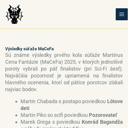
Preskočiť
na
obsah
Výsledky súťaže MaCeFa
Sú známe výsledky prvého kola súťaže Martinus
Cena Fantázie (MaCeFa) 2025, v ktorých jednotlivé
poroty vybrali po päť finalistov (pri Sci-Fi šesť).
Najväčšia pozornosť je upriamená na finalistov
hlavného ocenenia, ktorí od pätice porotcov získali
najviac bodov.
Martin Chabada s postapo poviedkou
Lótove
deti
Martin Piko so scifi poviedkou
Pozorovateľ
Marek Grega s poviedkou
Konrád Bagandža