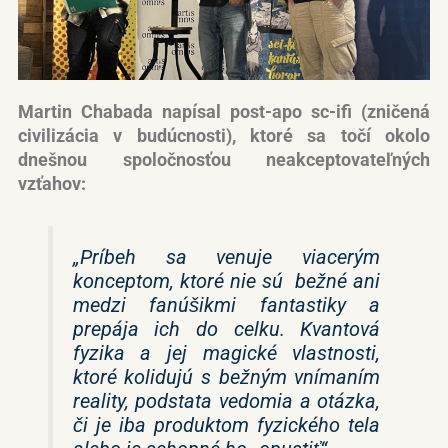
Martin Chabada napísal post-apo sc-ifi (zničená
civilizácia v budúcnosti), ktoré sa točí okolo
dnešnou spoločnosťou neakceptovateľných
vzťahov:
„Príbeh sa venuje viacerým
konceptom, ktoré nie sú bežné ani
medzi fanúšikmi fantastiky a
prepája ich do celku. Kvantová
fyzika a jej
magické
vlastnosti,
ktoré kolidujú s bežným vnímaním
reality, podstata vedomia a otázka,
či je
iba
produktom fyzického tela