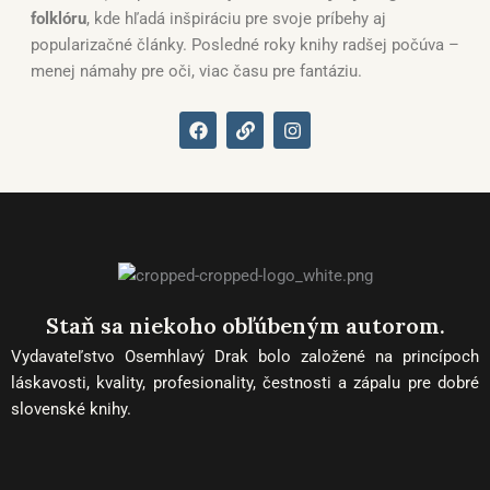
folklóru
, kde hľadá inšpiráciu pre svoje príbehy aj
popularizačné články. Posledné roky knihy radšej počúva –
menej námahy pre oči, viac času pre fantáziu.
F
L
I
a
i
n
c
n
s
e
k
t
b
a
o
g
o
r
k
a
m
Staň sa niekoho obľúbeným autorom.
Vydavateľstvo Osemhlavý Drak bolo založené na princípoch
láskavosti, kvality, profesionality, čestnosti a zápalu pre dobré
slovenské knihy.