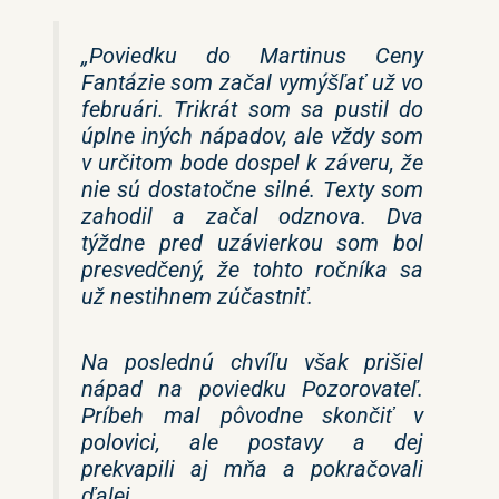
„Poviedku do Martinus Ceny
Fantázie som začal vymýšľať už vo
februári. Trikrát som sa pustil do
úplne iných nápadov, ale vždy som
v určitom bode dospel k záveru, že
nie sú dostatočne silné. Texty som
zahodil a začal odznova. Dva
týždne pred uzávierkou som bol
presvedčený, že tohto ročníka sa
už nestihnem zúčastniť.
Na poslednú chvíľu však prišiel
nápad na poviedku Pozorovateľ.
Príbeh mal pôvodne skončiť v
polovici, ale postavy a dej
prekvapili aj mňa a pokračovali
ďalej.