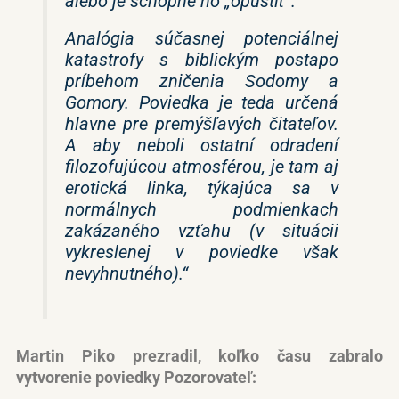
alebo je schopné ho „opustiť“.
Analógia súčasnej potenciálnej
katastrofy s biblickým postapo
príbehom zničenia Sodomy a
Gomory. Poviedka je teda určená
hlavne pre premýšľavých čitateľov.
A aby neboli ostatní odradení
filozofujúcou atmosférou, je tam aj
erotická linka, týkajúca sa v
normálnych podmienkach
zakázaného vzťahu (v situácii
vykreslenej v poviedke však
nevyhnutného).“
Martin Piko prezradil, koľko času zabralo
vytvorenie poviedky Pozorovateľ: