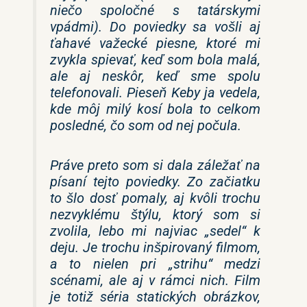
niečo spoločné s tatárskymi
vpádmi). Do poviedky sa vošli aj
ťahavé važecké piesne, ktoré mi
zvykla spievať, keď som bola malá,
ale aj neskôr, keď sme spolu
telefonovali. Pieseň
Keby ja vedela,
kde môj milý kosí
bola to celkom
posledné, čo som od nej počula.
Práve preto som si dala záležať na
písaní tejto poviedky. Zo začiatku
to šlo dosť pomaly, aj kvôli trochu
nezvyklému štýlu, ktorý som si
zvolila, lebo mi najviac „sedel“ k
deju. Je trochu inšpirovaný filmom,
a to nielen pri „strihu“ medzi
scénami, ale aj v rámci nich. Film
je totiž séria statických obrázkov,