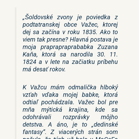
„Šoldovské zvony je poviedka z
podtatranskej obce Važec, ktorej
dej sa začína v roku 1835. Ako to
viem tak presne? Hlavná postava je
moja praprapraprababka Zuzana
Kaňa, ktorá sa narodila 30. 11.
1824 a v lete na začiatku príbehu
má desať rokov.
K Važcu mám odmalička hlboký
vzťah vďaka mojej babke, ktorá
odtiaľ pochádzala. Važec bol pre
mňa mýtická krajina, kde sa
odohrávali rozprávky môjho
detstva. A áno, je to „dedinské
fantasy”. Z viacerých strán som