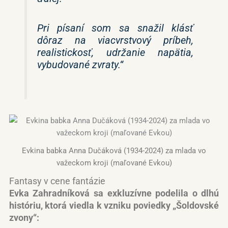
Pri písaní som sa snažil klásť
dôraz na viacvrstvový príbeh,
realistickosť, udržanie napätia,
vybudované zvraty.“
Evkina babka Anna Dučáková (1934-2024) za mlada vo
važeckom kroji (maľované Evkou)
Fantasy v cene fantázie
Evka Zahradníková sa exkluzívne podelila o dlhú
históriu, ktorá viedla k vzniku poviedky „Šoldovské
zvony“: