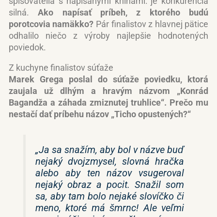
spisovatelia s napísanými knihami: je konkurencia
silná.
Ako napísať príbeh, z ktorého budú
porotcovia namäkko?
Pár finalistov z hlavnej pätice
odhalilo niečo z výroby najlepšie hodnotených
poviedok.
Z kuchyne finalistov súťaže
Marek Grega poslal do súťaže poviedku, ktorá
zaujala už dlhým a hravým názvom „Konrád
Bagandža a záhada zmiznutej truhlice“. Prečo mu
nestačí dať príbehu názov „Ticho opustených?“
„Ja sa snažím, aby bol v názve buď
nejaký dvojzmysel, slovná hračka
alebo aby ten názov vsugeroval
nejaký obraz a pocit. Snažil som
sa, aby tam bolo nejaké slovíčko či
meno, ktoré má šmrnc! Ale veľmi