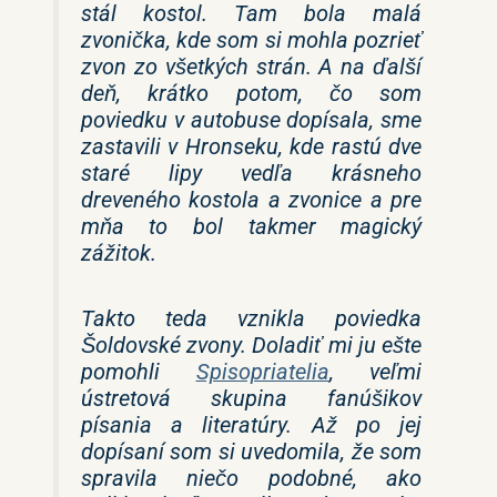
stál kostol. Tam bola malá
zvonička, kde som si mohla pozrieť
zvon zo všetkých strán. A na ďalší
deň, krátko potom, čo som
poviedku v autobuse dopísala, sme
zastavili v Hronseku, kde rastú dve
staré lipy vedľa krásneho
dreveného kostola a zvonice a pre
mňa to bol takmer magický
zážitok.
Takto teda vznikla poviedka
Šoldovské zvony. Doladiť mi ju ešte
pomohli
Spisopriatelia
, veľmi
ústretová skupina fanúšikov
písania a literatúry. Až po jej
dopísaní som si uvedomila, že som
spravila niečo podobné, ako