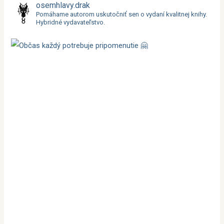
a
osemhlavy.drak
Pomáhame autorom uskutočniť sen o vydaní kvalitnej knihy.
d
Hybridné vydavateľstvo.
a
ť
: