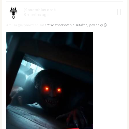
@osemhlav.drak
8 months ago
#muza
@ajtymozespisat
Krátke zhodnotenie súťažnej poviedky 🪞