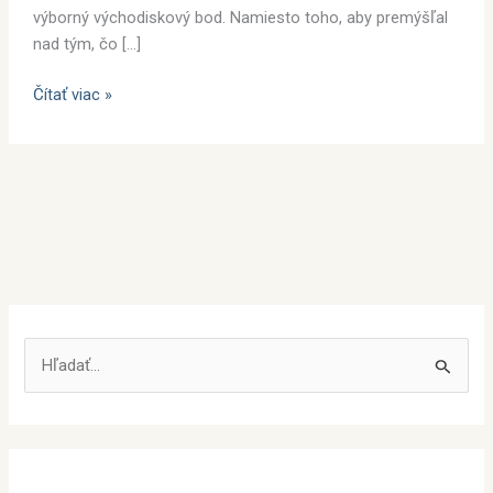
výborný východiskový bod. Namiesto toho, aby premýšľal
nad tým, čo […]
Čítať viac »
V
y
h
ľ